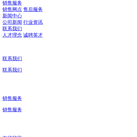
销售服务
销售网点
售后服务
新闻中心
公司新闻
行业资讯
联系我们
人才理念
诚聘英才
联系我们
联系我们
销售服务
销售服务