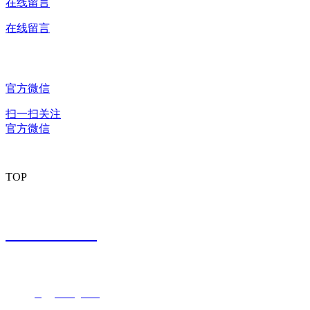
在线留言
在线留言
官方微信
扫一扫关注
官方微信
TOP
联系我们
15392888422
地址：武汉市武昌区
邮箱：
blg@whblg.com