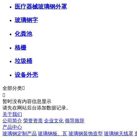
医疗器械玻璃钢外罩
玻璃钢字
化粪池
格栅
垃圾桶
设备外壳
全部分类


暂时没有内容信息显示
请先在网站后台添加数据记录。
关于我们
公司简介
荣誉资质
企业文化
领导致辞
产品中心
玻璃钢定制产品
玻璃钢板、瓦
玻璃钢装饰造型
玻璃钢天线罩